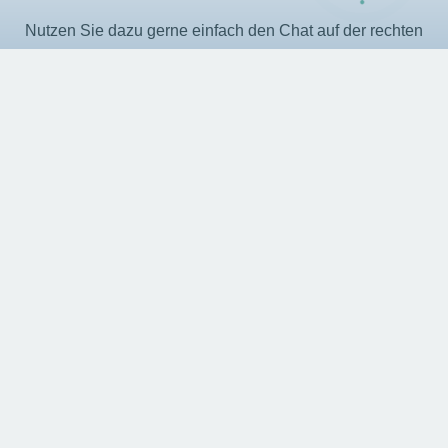
Nutzen Sie dazu gerne einfach den Chat auf der rechten
Seite.
Startseite
Produkte
Dienstleistungen
Karriere
KI Aktuell