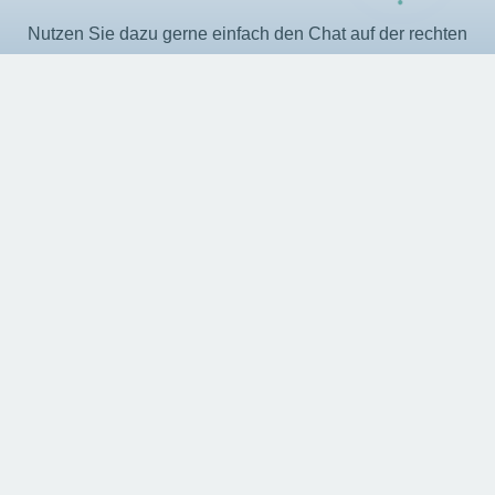
Nutzen Sie dazu gerne einfach den Chat auf der rechten
Seite.
Startseite
Produkte
Dienstleistungen
Karriere
KI Aktuell