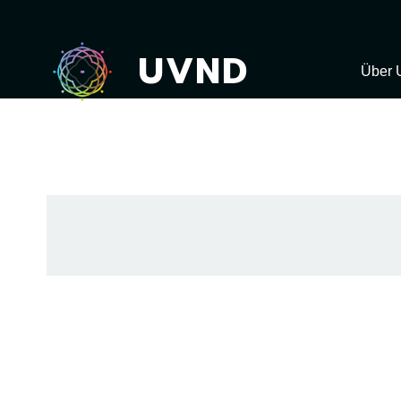
UVND
Über 